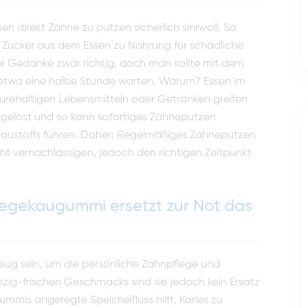
n direkt Zähne zu putzen sicherlich sinnvoll. So
ss Zucker aus dem Essen zu Nahrung für schädliche
ser Gedanke zwar richtig, doch man sollte mit dem
etwa eine halbe Stunde warten. Warum? Essen im
urehaltigen Lebensmitteln oder Getränken greifen
gelöst und so kann sofortiges Zähneputzen
Baustoffs führen. Daher: Regelmäßiges Zähneputzen
ht vernachlässigen, jedoch den richtigen Zeitpunkt
legekaugummi ersetzt zur Not das
eug sein, um die persönliche Zahnpflege und
nzig-frischen Geschmacks sind sie jedoch kein Ersatz
mis angeregte Speichelfluss hilft, Karies zu