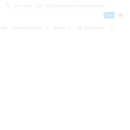
0941 - 51091
INFO@ZAHNAERZTE-IN-REGENSBURG.DE
DE
EN
iten
Kontakt & Co.
Kurse
Notdienst