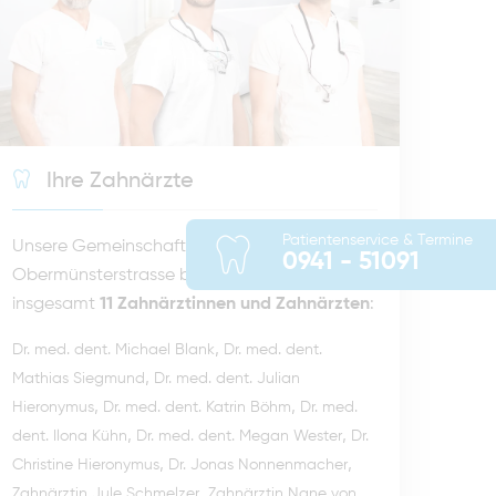
Ihre Zahnärzte
Patientenservice & Termine
Unsere Gemeinschaftspraxis in der
0941 - 51091
Obermünsterstrasse besteht aus
insgesamt
11 Zahnärztinnen und Zahnärzten
:
,
Dr. med. dent. Michael Blank
Dr. med. dent.
,
Mathias Siegmund
Dr. med. dent. Julian
,
,
Hieronymus
Dr. med. dent. Katrin Böhm
Dr. med.
,
,
dent. Ilona Kühn
Dr. med. dent. Megan Wester
Dr.
,
,
Christine Hieronymus
Dr. Jonas Nonnenmacher
,
Zahnärztin Jule Schmelzer
Zahnärztin Nane von