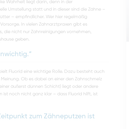
ke Wahrheit liegt darin, denn in der
le Umstellung statt und in dieser sind die Zähne –
tter – empfindlicher. Wer hier regelmäßig
Vorsorge. In vielen Zahnarztpraxen gibt es
s, die nicht nur Zahnreinigungen vornehmen,
zuhause geben.
nwichtig.“
lt Fluorid eine wichtige Rolle. Dazu besteht auch
e Meinung. Ob es dabei an einer den Zahnschmelz
iner äußerst dünnen Schicht) liegt oder andere
st noch nicht ganz klar – dass Fluorid hilft, ist
eitpunkt zum Zähneputzen ist