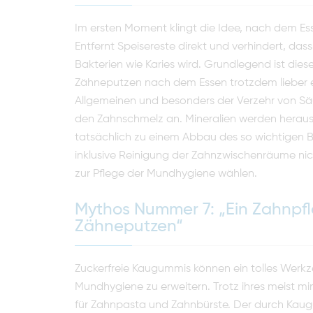
Im ersten Moment klingt die Idee, nach dem Esse
Entfernt Speisereste direkt und verhindert, da
Bakterien wie Karies wird. Grundlegend ist die
Zähneputzen nach dem Essen trotzdem lieber 
Allgemeinen und besonders der Verzehr von Sä
den Zahnschmelz an. Mineralien werden heraus
tatsächlich zu einem Abbau des so wichtigen 
inklusive Reinigung der Zahnzwischenräume nic
zur Pflege der Mundhygiene wählen.
Mythos Nummer 7: „Ein Zahnpf
Zähneputzen“
Zuckerfreie Kaugummis können ein tolles Werkz
Mundhygiene zu erweitern. Trotz ihres meist mi
für Zahnpasta und Zahnbürste. Der durch Kaugum