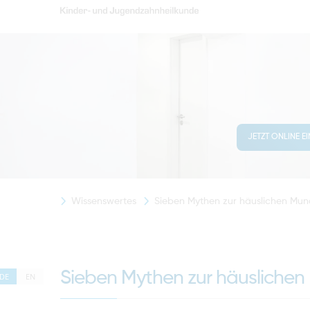
JETZT ONLINE E
Wissenswertes
Sieben Mythen zur häuslichen Mu
Sieben Mythen zur häusliche
DE
EN