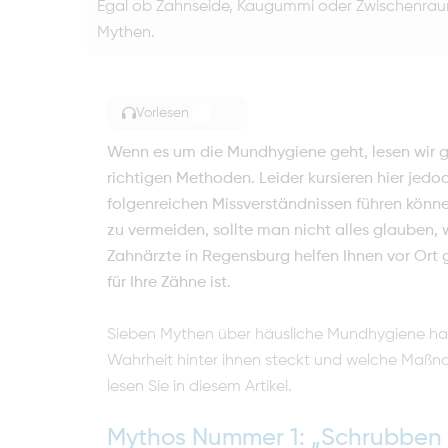
Egal ob Zahnseide, Kaugummi oder Zwischenrau
Mythen.
Vorlesen
TOGGLE ARTICLE READING
Wenn es um die Mundhygiene geht, lesen wir g
richtigen Methoden. Leider kursieren hier jed
folgenreichen Missverständnissen führen kön
zu vermeiden, sollte man nicht alles glauben, w
Zahnärzte in Regensburg helfen Ihnen vor Ort 
für Ihre Zähne ist.
Sieben Mythen über häusliche Mundhygiene hab
Wahrheit hinter ihnen steckt und welche Maßna
lesen Sie in diesem Artikel.
Mythos Nummer 1: „Schrubben 