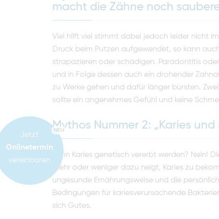
macht die Zähne noch saubere
Viel hilft viel stimmt dabei jedoch leider nicht i
Druck beim Putzen aufgewendet, so kann auch
strapazieren oder schädigen. Paradontitis ode
und in Folge dessen auch ein drohender Zahnaus
zu Werke gehen und dafür länger bürsten. Zwe
sollte ein angenehmes Gefühl und keine Schme
Mythos Nummer 2: „Karies und 
NEU
Jetzt
Onlinetermin
Kann Karies genetisch vererbt werden? Nein! Di
vereinbaren
mehr oder weniger dazu neigt, Karies zu bekom
ungesunde Ernährungsweise und die persönlich
Bedingungen für kariesverursachende Bakterien
sich Gutes.