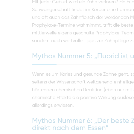
Mit jeder Geburt wird ein Zahn verloren? Ein Fun
Schwangerschaft findet im Körper eine hormonel
und oft auch das Zahnfleisch der werdenden Mü
Prophylaxe-Termine wahrnimmt, trifft die beste 
mittlerweile eigens geschulte Prophylaxe-Team
sondern auch wertvolle Tipps zur Zahnpflege 
Mythos Nummer 5: „Fluorid ist u
Wenn es um Karies und gesunde Zähne geht, spie
seitens der Wissenschaft weitgehend einhellig
härtenden chemischen Reaktion (eben nur mit e
chemische Effekte die positive Wirkung auslösen i
allerdings erwiesen.
Mythos Nummer 6: „Der beste Z
direkt nach dem Essen“