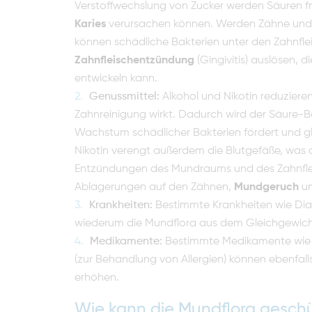
Verstoffwechslung von Zucker werden Säuren fr
Karies
verursachen können. Werden Zähne und M
können schädliche Bakterien unter den Zahnfl
Zahnfleischentzündung
(Gingivitis) auslösen, 
entwickeln kann.
Genussmittel:
Alkohol und Nikotin reduzieren
Zahnreinigung wirkt. Dadurch wird der Säure-
Wachstum schädlicher Bakterien fördert und g
Nikotin verengt außerdem die Blutgefäße, was
Entzündungen des Mundraums und des Zahnflei
Ablagerungen auf den Zähnen,
Mundgeruch
un
Krankheiten:
Bestimmte Krankheiten wie Di
wiederum die Mundflora aus dem Gleichgewicht
Medikamente:
Bestimmte Medikamente wie Bl
(zur Behandlung von Allergien) können ebenfall
erhöhen.
Wie kann die Mundflora gesch