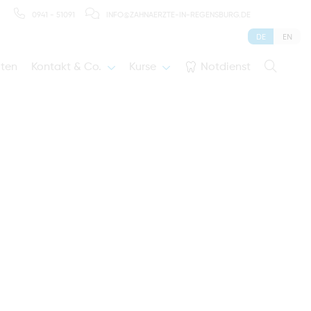
0941 - 51091
INFO@ZAHNAERZTE-IN-REGENSBURG.DE
DE
EN
iten
Kontakt & Co.
Kurse
Notdienst