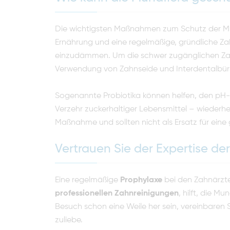
Die wichtigsten Maßnahmen zum Schutz der M
Ernährung und eine regelmäßige, gründliche Z
einzudämmen. Um die schwer zugänglichen Zah
Verwendung von Zahnseide und Interdentalbür
Sogenannte Probiotika können helfen, den p
Verzehr zuckerhaltiger Lebensmittel – wiederher
Maßnahme und sollten nicht als Ersatz für ei
Vertrauen Sie der Expertise de
Eine regelmäßige
Prophylaxe
bei den Zahnärzte
professionellen Zahnreinigungen
, hilft, die M
Besuch schon eine Weile her sein, vereinbaren
zuliebe.