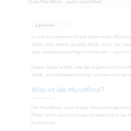
Gute Mundflora - gute Gesundheit
Vorlesen
TOGGLE ARTICLE READING
In und auf unserem Körper leben mehr Mikroorg
Zellen. Was etwas gruselig klingt, ist für die G
viele überlebenswichtige Funktionen – auch i
Dieser Artikel erklärt, wie die sogenannte Mun
erfüllt, was sie beeinträchtigt und wie man sie
Was ist die Mundflora?
Die Mundflora, auch orales Mikrobiom genannt
Pilzen, Viren und Protozoen (Urtierchen) in der 
Funktionen: