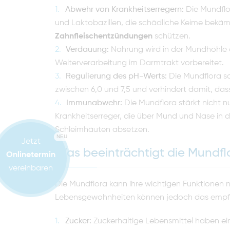
Abwehr von Krankheitserregern:
Die Mundflor
und Laktobazillen, die schädliche Keime bekäm
Zahnfleischentzündungen
schützen.
Verdauung:
Nahrung wird in der Mundhöhle d
Weiterverarbeitung im Darmtrakt vorbereitet.
Regulierung des pH-Werts:
Die Mundflora so
zwischen 6,0 und 7,5 und verhindert damit, da
Immunabwehr:
Die Mundflora stärkt nicht 
Krankheitserreger, die über Mund und Nase in 
Schleimhäuten absetzen.
NEU
Jetzt
Was beeinträchtigt die Mundfl
Onlinetermin
vereinbaren
Die Mundflora kann ihre wichtigen Funktionen nu
Lebensgewohnheiten können jedoch das empfin
Zucker:
Zuckerhaltige Lebensmittel haben ein