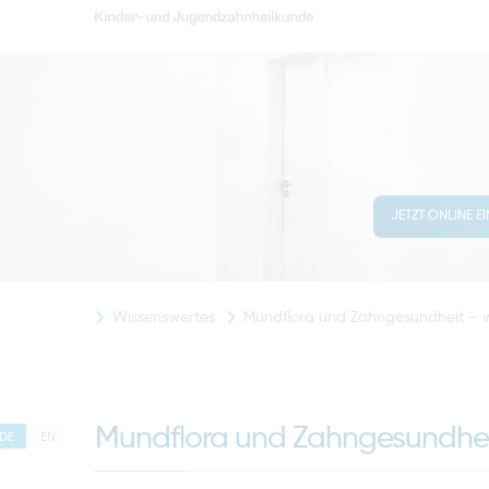
JETZT ONLINE E
Wissenswertes
Mundflora und Zahngesundheit – wa
Mundflora und Zahngesundheit
DE
EN