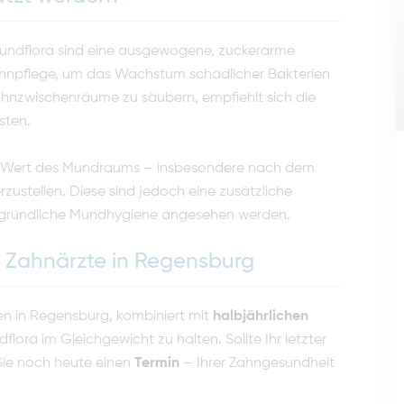
undflora sind eine ausgewogene, zuckerarme
ahnpflege, um das Wachstum schädlicher Bakterien
nzwischenräume zu säubern, empfiehlt sich die
sten.
H-Wert des Mundraums – insbesondere nach dem
zustellen. Diese sind jedoch eine zusätzliche
ne gründliche Mundhygiene angesehen werden.
r Zahnärzte in Regensburg
n in Regensburg, kombiniert mit
halbjährlichen
undflora im Gleichgewicht zu halten. Sollte Ihr letzter
 Sie noch heute einen
Termin
– Ihrer Zahngesundheit