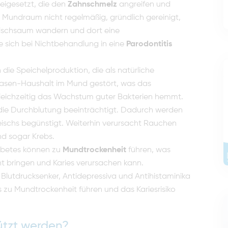
eigesetzt, die den
Zahnschmelz
angreifen und
undraum nicht regelmäßig, gründlich gereinigt,
eischsaum wandern und dort eine
die sich bei Nichtbehandlung in eine
Parodontitis
 die Speichelproduktion, die als natürliche
Basen-Haushalt im Mund gestört, was das
leichzeitig das Wachstum guter Bakterien hemmt.
 die Durchblutung beeinträchtigt. Dadurch werden
schs begünstigt. Weiterhin verursacht Rauchen
d sogar Krebs.
abetes können zu
Mundtrockenheit
führen, was
 bringen und Karies verursachen kann.
utdrucksenker, Antidepressiva und Antihistaminika
s zu Mundtrockenheit führen und das Kariesrisiko
ützt werden?