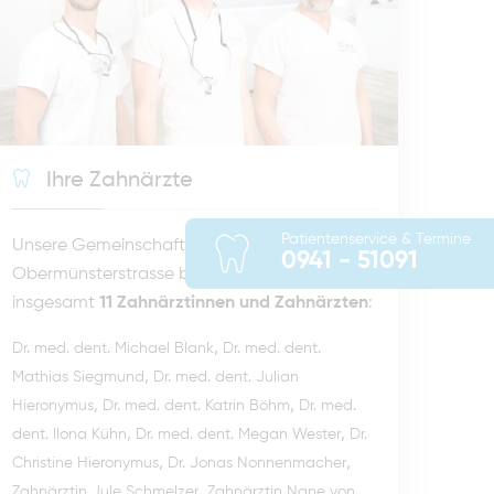
Ihre Zahnärzte
Patientenservice & Termine
Unsere Gemeinschaftspraxis in der
0941 - 51091
Obermünsterstrasse besteht aus
insgesamt
11 Zahnärztinnen und Zahnärzten
:
,
Dr. med. dent. Michael Blank
Dr. med. dent.
,
Mathias Siegmund
Dr. med. dent. Julian
,
,
Hieronymus
Dr. med. dent. Katrin Böhm
Dr. med.
,
,
dent. Ilona Kühn
Dr. med. dent. Megan Wester
Dr.
,
,
Christine Hieronymus
Dr. Jonas Nonnenmacher
,
Zahnärztin Jule Schmelzer
Zahnärztin Nane von