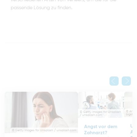
passende Lösung zu finden.
© Anton
© Getty Images for Unsplash
bigsto
/ unsplash.com
Un
Angst vor dem
© Getty Images for Unsplash / unsplash.com
Ali
Zahnarzt?