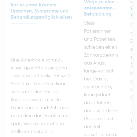
Er
Wege zu einer
Karies unter Kronen:
ge
entspannten
Ursachen, Symptome und
ga
Behandlung
Behandlungsmöglichkeiten
Im
Viele
Er
Patientinnen
mö
und Patienten
Zä
schieben einen
ein
Zahnarzttermin
sc
Eine Zahnkrone schützt
aus Angst
Ste
einen geschädigten Zahn
lange vor sich
br
und sorgt oft viele Jahre für
her. Das ist
daf
Stabilität. Trotzdem kann
verständlich,
auf
sich unter einer Krone
kann jedoch
Za
Karies entwickeln. Viele
dazu führen,
tr
Patientinnen und Patienten
dass sich kleine
mü
bemerken das Problem erst
Probleme mit
Tr
spät, weil die betroffene
der Zeit
Sc
Stelle von außen ...
verschlimmern.