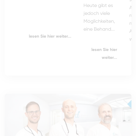
so
Heute gibt es
Ali
jedoch viele
ma
Möglichkeiten,
mö
eine Behand...
Art
lesen Sie hier weiter...
wie
lesen Sie hier
weiter...