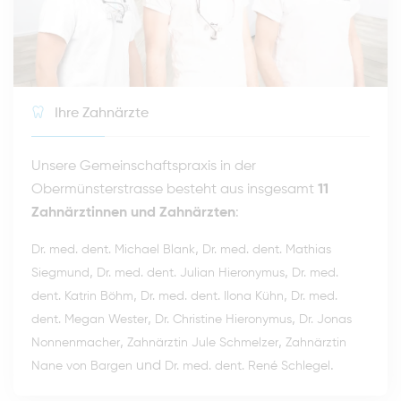
Ihre Zahnärzte
Unsere Gemeinschaftspraxis in der
Obermünsterstrasse besteht aus insgesamt
11
Zahnärztinnen und Zahnärzten
:
,
Dr. med. dent. Michael Blank
Dr. med. dent. Mathias
,
,
Siegmund
Dr. med. dent. Julian Hieronymus
Dr. med.
,
,
dent. Katrin Böhm
Dr. med. dent. Ilona Kühn
Dr. med.
,
,
dent. Megan Wester
Dr. Christine Hieronymus
Dr. Jonas
,
,
Nonnenmacher
Zahnärztin Jule Schmelzer
Zahnärztin
und
.
Nane von Bargen
Dr. med. dent. René Schlegel