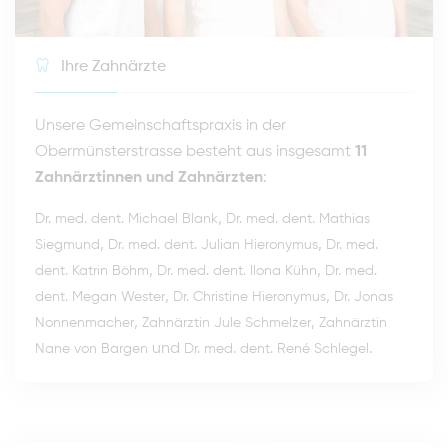
Ihre Zahnärzte
Unsere Gemeinschaftspraxis in der
Obermünsterstrasse besteht aus insgesamt
11
Zahnärztinnen und Zahnärzten
:
,
Dr. med. dent. Michael Blank
Dr. med. dent. Mathias
,
,
Siegmund
Dr. med. dent. Julian Hieronymus
Dr. med.
,
,
dent. Katrin Böhm
Dr. med. dent. Ilona Kühn
Dr. med.
,
,
dent. Megan Wester
Dr. Christine Hieronymus
Dr. Jonas
,
,
Nonnenmacher
Zahnärztin Jule Schmelzer
Zahnärztin
und
.
Nane von Bargen
Dr. med. dent. René Schlegel