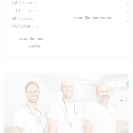
Behandlung
mö
sichtbar und
Art
lesen Sie hier weiter...
hilft dabei,
wie
Wünsche u...
lesen Sie hier
weiter...