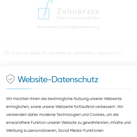
info@zahnaerzte-in-regensburg.de
Anfahrt zur Praxis Zahnärzte Obermünsterstraße
direkt im Herzen der Regensburger Altstadt
Hinweis zur Datenverarbeitung
Parkplätze im Parkhaus am Petersweg
oder Dachauplatz
©
2026 DR. BLANK, DR. SIEGMUND, DR. HIERONYMUS
- MADE WITH
Auf unserer Website stellen wir Inhalte von
Google
500 Meter zum Haupt- und Busbahnhof
Maps
bereit. Um diese Inhalte zu sehen, müssen Sie
der Datenverarbeitung durch
Google Maps
zustimmen.
Website-Datenschutz
ZUSTIMMEN
HINWEISE ZUM DATENSCHUTZ
Wir möchten Ihnen die bestmögliche Nutzung unserer Webseite
ermöglichen, sowie unsere Webseite fortlaufend verbessern. Wir
verwenden daher moderne Technologien und Cookies, um die
einwandfreie Funktion unserer Website zu gewährleisten, Inhalte und
Werbung zu personalisieren, Social Media-Funktionen