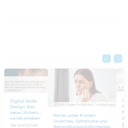
©
https://unsplash.com/photos/a-
close-up-of-a-woman-with-a-
© Anton
smile-on-her-face-4lxmfcXKWc4
bigsto
/ unsplash.com
Un
Digital Smile
© Getty Images for Unsplash / unsplash.com
Ali
Design: Das
Er
neue Lächeln
Karies unter Kronen:
ge
vorab erleben
Ursachen, Symptome und
ga
Sie wünschen
Behandlungsmöglichkeiten
Im