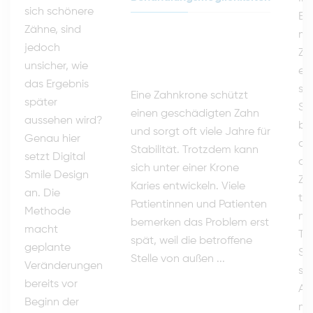
sich schönere
Er
Zähne, sind
mö
jedoch
Zä
unsicher, wie
ein
das Ergebnis
sc
Eine Zahnkrone schützt
später
St
einen geschädigten Zahn
aussehen wird?
br
und sorgt oft viele Jahre für
Genau hier
da
Stabilität. Trotzdem kann
setzt Digital
auf
sich unter einer Krone
Smile Design
Za
Karies entwickeln. Viele
an. Die
tr
Patientinnen und Patienten
Methode
mü
bemerken das Problem erst
macht
Tr
spät, weil die betroffene
geplante
Sc
Stelle von außen ...
Veränderungen
so
bereits vor
Ali
Beginn der
ma