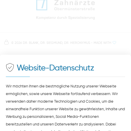
Anfahrt zur Praxis Zahnärzte Obermünsterstraße
direkt im Herzen der Regensburger Altstadt
Hinweis zur Datenverarbeitung
Parkplätze im Parkhaus am Petersweg
oder Dachauplatz
©
2026 DR. BLANK, DR. SIEGMUND, DR. HIERONYMUS
- MADE WITH
Auf unserer Website stellen wir Inhalte von
Google
500 Meter zum Haupt- und Busbahnhof
Maps
bereit. Um diese Inhalte zu sehen, müssen Sie
der Datenverarbeitung durch
Google Maps
zustimmen.
Website-Datenschutz
ZUSTIMMEN
HINWEISE ZUM DATENSCHUTZ
Wir möchten Ihnen die bestmögliche Nutzung unserer Webseite
ermöglichen, sowie unsere Webseite fortlaufend verbessern. Wir
verwenden daher moderne Technologien und Cookies, um die
einwandfreie Funktion unserer Website zu gewährleisten, Inhalte und
Werbung zu personalisieren, Social Media-Funktionen
bereitzustellen und unseren Datenverkehr zu analysieren. Dabei