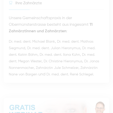
Ihre Zahnärzte
Unsere Gemeinschaftspraxis in der
Obermünsterstrasse besteht aus insgesamt
11
Zahnärztinnen und Zahnärzten
:
,
Dr. med. dent. Michael Blank
Dr. med. dent. Mathias
,
,
Siegmund
Dr. med. dent. Julian Hieronymus
Dr. med.
,
,
dent. Katrin Böhm
Dr. med. dent. Ilona Kühn
Dr. med.
,
,
dent. Megan Wester
Dr. Christine Hieronymus
Dr. Jonas
,
,
Nonnenmacher
Zahnärztin Jule Schmelzer
Zahnärztin
und
.
Nane von Bargen
Dr. med. dent. René Schlegel