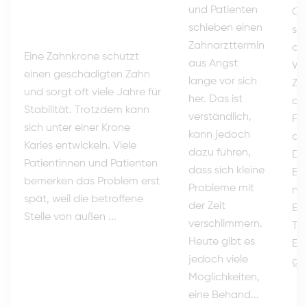
und Patienten
Qu
schieben einen
sch
Zahnarzttermin
di
Eine Zahnkrone schützt
aus Angst
We
einen geschädigten Zahn
lange vor sich
Zä
und sorgt oft viele Jahre für
her. Das ist
das
Stabilität. Trotzdem kann
verständlich,
Fam
sich unter einer Krone
kann jedoch
an
Karies entwickeln. Viele
dazu führen,
Da
Patientinnen und Patienten
dass sich kleine
Bab
bemerken das Problem erst
Probleme mit
no
spät, weil die betroffene
der Zeit
Ent
Stelle von außen ...
verschlimmern.
Tr
Heute gibt es
Elt
jedoch viele
ger
Möglichkeiten,
eine Behand...