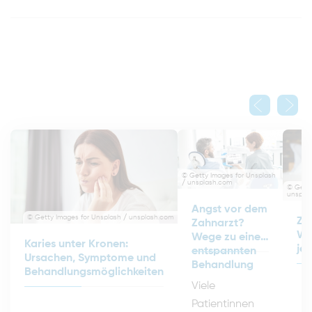
© Getty Images for Unsplash
/ unsplash.com
© Getty
unspla
Angst vor dem
© Getty Images for Unsplash / unsplash.com
Za
Zahnarzt?
Wa
Wege zu einer
Karies unter Kronen:
jet
entspannten
Ursachen, Symptome und
Behandlung
Behandlungsmöglichkeiten
Viele
Patientinnen