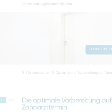
JETZT ONLINE E
Wissenswertes
Die optimale Vorbereitung auf de
Die optimale Vorbereitung au
DE
EN
Zahnarzttermin