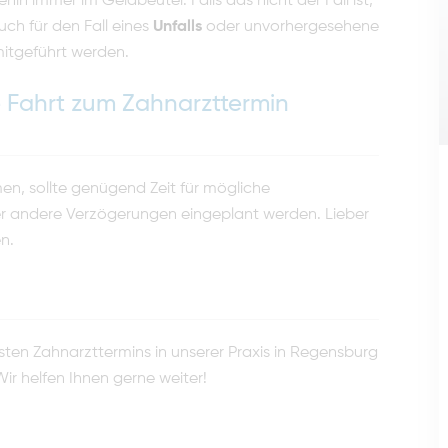
in immer im Geldbeutel. Falls das nicht der Fall ist,
uch für den Fall eines
Unfalls
oder unvorhergesehene
mitgeführt werden.
ie Fahrt zum Zahnarzttermin
, sollte genügend Zeit für mögliche
 andere Verzögerungen eingeplant werden. Lieber
en.
hsten Zahnarzttermins in unserer Praxis in Regensburg
Wir helfen Ihnen gerne weiter!