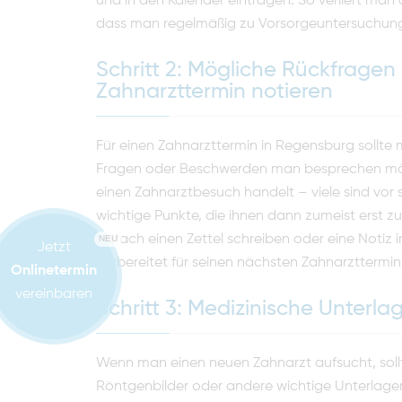
und in den Kalender eintragen. So verliert man a
dass man regelmäßig zu Vorsorgeuntersuchun
Schritt 2: Mögliche Rückfrage
Zahnarzttermin notieren
Für einen Zahnarzttermin in Regensburg sollte 
Fragen oder Beschwerden man besprechen möc
einen Zahnarztbesuch handelt – viele sind vor
wichtige Punkte, die ihnen dann zumeist erst z
einfach einen Zettel schreiben oder eine Notiz
NEU
Jetzt
vorbereitet für seinen nächsten Zahnarzttermin
Onlinetermin
vereinbaren
Schritt 3: Medizinische Unter
Wenn man einen neuen Zahnarzt aufsucht, soll
Röntgenbilder oder andere wichtige Unterlage