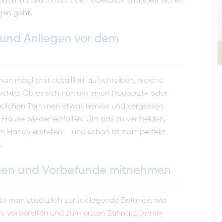
uch in Zukunft nicht den Überblick und stellt sicher,
gen geht.
n und Anliegen vor dem
man möglichst detailliert aufschreiben, welche
hte. Ob es sich nun um einen Hausarzt- oder
 solchen Terminen etwas nervös und vergessen
u Hause wieder einfallen. Um das zu vermeiden,
 im Handy erstellen – und schon ist man perfekt
.
lagen und Vorbefunde mitnehmen
te man zusätzlich zurückliegende Befunde, wie
n, vorbereiten und zum ersten Zahnarzttermin