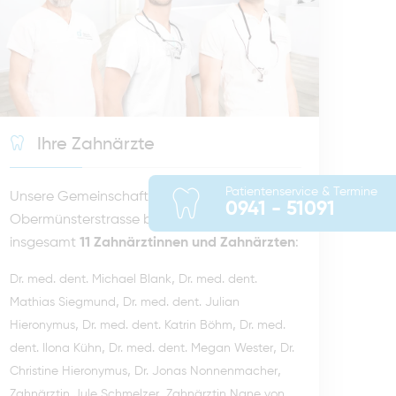
Ihre Zahnärzte
Patientenservice & Termine
Unsere Gemeinschaftspraxis in der
0941 - 51091
Obermünsterstrasse besteht aus
insgesamt
11 Zahnärztinnen und Zahnärzten
:
,
Dr. med. dent. Michael Blank
Dr. med. dent.
,
Mathias Siegmund
Dr. med. dent. Julian
,
,
Hieronymus
Dr. med. dent. Katrin Böhm
Dr. med.
,
,
dent. Ilona Kühn
Dr. med. dent. Megan Wester
Dr.
,
,
Christine Hieronymus
Dr. Jonas Nonnenmacher
,
Zahnärztin Jule Schmelzer
Zahnärztin Nane von