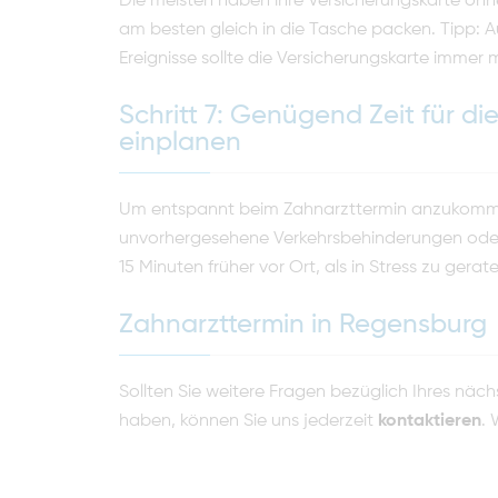
Die meisten haben ihre Versicherungskarte ohneh
am besten gleich in die Tasche packen. Tipp: A
Ereignisse sollte die Versicherungskarte immer 
Schritt 7: Genügend Zeit für d
einplanen
Um entspannt beim Zahnarzttermin anzukommen
unvorhergesehene Verkehrsbehinderungen oder
15 Minuten früher vor Ort, als in Stress zu gerat
Zahnarzttermin in Regensburg
Sollten Sie weitere Fragen bezüglich Ihres näc
haben, können Sie uns jederzeit
kontaktieren
. 