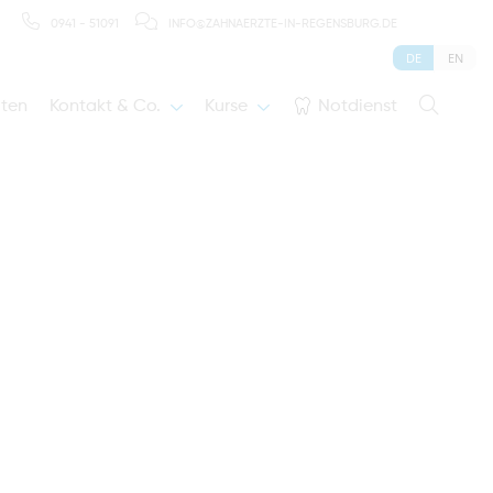
0941 - 51091
INFO@ZAHNAERZTE-IN-REGENSBURG.DE
DE
EN
iten
Kontakt & Co.
Kurse
Notdienst