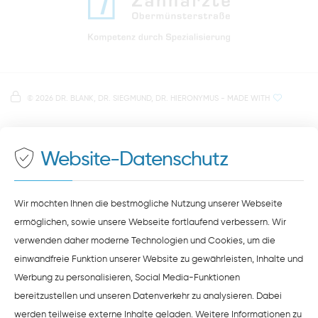
Anfahrt zur Praxis Zahnärzte Obermünsterstraße
direkt im Herzen der Regensburger Altstadt
Hinweis zur Datenverarbeitung
Parkplätze im Parkhaus am Petersweg
oder Dachauplatz
©
2026 DR. BLANK, DR. SIEGMUND, DR. HIERONYMUS
- MADE WITH
Auf unserer Website stellen wir Inhalte von
Google
500 Meter zum Haupt- und Busbahnhof
Maps
bereit. Um diese Inhalte zu sehen, müssen Sie
der Datenverarbeitung durch
Google Maps
zustimmen.
Website-Datenschutz
ZUSTIMMEN
HINWEISE ZUM DATENSCHUTZ
Wir möchten Ihnen die bestmögliche Nutzung unserer Webseite
ermöglichen, sowie unsere Webseite fortlaufend verbessern. Wir
verwenden daher moderne Technologien und Cookies, um die
einwandfreie Funktion unserer Website zu gewährleisten, Inhalte und
Werbung zu personalisieren, Social Media-Funktionen
bereitzustellen und unseren Datenverkehr zu analysieren. Dabei
werden teilweise externe Inhalte geladen. Weitere Informationen zu