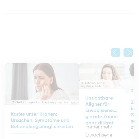
© AntonioDiaz /
bigstockphoto.com
© Kz
Unsichtbare
Zah
© Getty Images for Unsplash / unsplash.com
Aligner für
in 
Erwachsene:
Karies unter Kronen:
Sch
gerade Zähne
Ursachen, Symptome und
san
ganz diskret
Behandlungsmöglichkeiten
Immer mehr
zwe
Erwachsene