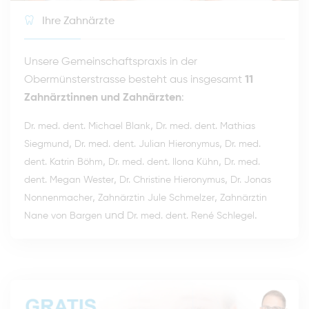
Ihre Zahnärzte
Unsere Gemeinschaftspraxis in der
Obermünsterstrasse besteht aus insgesamt
11
Zahnärztinnen und Zahnärzten
:
,
Dr. med. dent. Michael Blank
Dr. med. dent. Mathias
,
,
Siegmund
Dr. med. dent. Julian Hieronymus
Dr. med.
,
,
dent. Katrin Böhm
Dr. med. dent. Ilona Kühn
Dr. med.
,
,
dent. Megan Wester
Dr. Christine Hieronymus
Dr. Jonas
,
,
Nonnenmacher
Zahnärztin Jule Schmelzer
Zahnärztin
und
.
Nane von Bargen
Dr. med. dent. René Schlegel