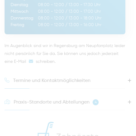
Dienstag
08:00 - 12:00
/
13:00 - 17:30
Uhr
Mittwoch
08:00 - 12:00
/
13:00 - 17:00
Uhr
Donnerstag
08:00 - 12:00
/
13:00 - 18:00
Uhr
Freitag
08:00 - 12:00
/
13:00 - 16:00
Uhr
Im Augenblick sind wir in Regensburg am Neupfarrplatz leider
nicht persönlich für Sie da. Sie können uns jedoch jederzeit
eine E-Mail
schreiben
.
Termine und Kontaktmöglichkeiten
Praxis-Standorte und Abteilungen
4
HOTLINE FÜR IHREN NÄCHSTEN TERMIN
0941 - 51091
info@zahnaerzte-in-regensburg.de