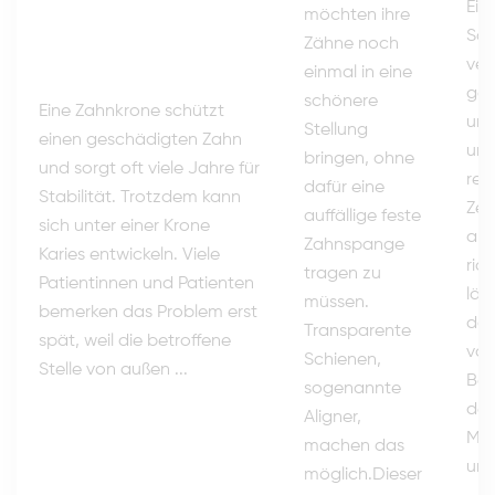
Ein
möchten ihre
Sch
Zähne noch
ver
einmal in eine
gan
schönere
Eine Zahnkrone schützt
und
Stellung
einen geschädigten Zahn
und
bringen, ohne
und sorgt oft viele Jahre für
rea
dafür eine
Stabilität. Trotzdem kann
Zei
auffällige feste
sich unter einer Krone
als
Zahnspange
Karies entwickeln. Viele
ric
tragen zu
Patientinnen und Patienten
läs
müssen.
bemerken das Problem erst
dop
Transparente
spät, weil die betroffene
vor
Schienen,
Stelle von außen ...
Bes
sogenannte
der
Aligner,
Mut
machen das
ung
möglich.Dieser