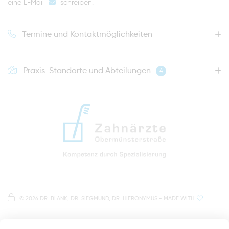
eine E-Mail
schreiben
.
Termine und Kontaktmöglichkeiten
Praxis-Standorte und Abteilungen
4
HOTLINE FÜR IHREN NÄCHSTEN TERMIN
0941 - 51091
info@zahnaerzte-in-regensburg.de
Anfahrt zur Praxis Zahnärzte Obermünsterstraße
direkt im Herzen der Regensburger Altstadt
Hinweis zur Datenverarbeitung
Parkplätze im Parkhaus am Petersweg
oder Dachauplatz
©
2026 DR. BLANK, DR. SIEGMUND, DR. HIERONYMUS
- MADE WITH
Auf unserer Website stellen wir Inhalte von
Google
500 Meter zum Haupt- und Busbahnhof
Maps
bereit. Um diese Inhalte zu sehen, müssen Sie
der Datenverarbeitung durch
Google Maps