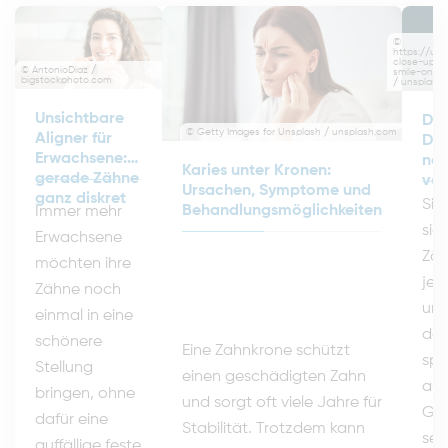
©
https://un
close-up-o
© AntonioDiaz /
smile-on-h
bigstockphoto.com
/ unsplash
Unsichtbare
Dig
© Getty Images for Unsplash / unsplash.com
Aligner für
Des
Erwachsene:
neu
Karies unter Kronen:
gerade Zähne
vor
Ursachen, Symptome und
ganz diskret
Sie
Behandlungsmöglichkeiten
Immer mehr
sic
Erwachsene
Zäh
möchten ihre
jed
Zähne noch
uns
einmal in eine
das
schönere
Eine Zahnkrone schützt
spä
Stellung
einen geschädigten Zahn
aus
bringen, ohne
und sorgt oft viele Jahre für
Gen
dafür eine
Stabilität. Trotzdem kann
set
auffällige feste