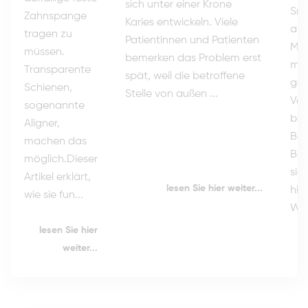
sich unter einer Krone
Smi
Zahnspange
Karies entwickeln. Viele
an.
tragen zu
Patientinnen und Patienten
Me
müssen.
bemerken das Problem erst
ma
Transparente
spät, weil die betroffene
gep
Schienen,
Stelle von außen ...
Ver
sogenannte
ber
Aligner,
Beg
machen das
Be
möglich.Dieser
sic
Artikel erklärt,
lesen Sie hier weiter...
hilf
wie sie fun...
Wün
lesen Sie hier
weiter...