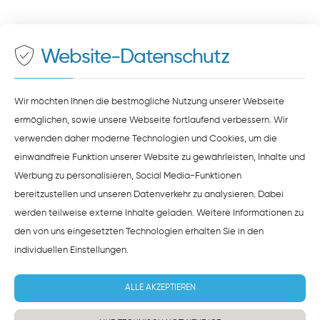
Auf unserer Website stellen wir Inhalte von
Google
500 Meter zum Haupt- und Busbahnhof
Maps
bereit. Um diese Inhalte zu sehen, müssen Sie
der Datenverarbeitung durch
Google Maps
zustimmen.
Website-Datenschutz
ZUSTIMMEN
HINWEISE ZUM DATENSCHUTZ
Wir möchten Ihnen die bestmögliche Nutzung unserer Webseite
ermöglichen, sowie unsere Webseite fortlaufend verbessern. Wir
verwenden daher moderne Technologien und Cookies, um die
einwandfreie Funktion unserer Website zu gewährleisten, Inhalte und
Werbung zu personalisieren, Social Media-Funktionen
bereitzustellen und unseren Datenverkehr zu analysieren. Dabei
werden teilweise externe Inhalte geladen. Weitere Informationen zu
den von uns eingesetzten Technologien erhalten Sie in den
individuellen Einstellungen
.
ALLE AKZEPTIEREN