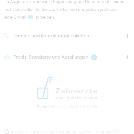
Im Augenblick sind wir in Regensburg am Neupfarrplatz leider
nicht persönlich für Sie da. Sie können uns jedoch jederzeit
eine E-Mail
schreiben
.
Termine und Kontaktmöglichkeiten
Praxis-Standorte und Abteilungen
4
HOTLINE FÜR IHREN NÄCHSTEN TERMIN
0941 - 51091
info@zahnaerzte-in-regensburg.de
Anfahrt zur Praxis Zahnärzte Obermünsterstraße
direkt im Herzen der Regensburger Altstadt
Hinweis zur Datenverarbeitung
Parkplätze im Parkhaus am Petersweg
oder Dachauplatz
©
2026 DR. BLANK, DR. SIEGMUND, DR. HIERONYMUS
- MADE WITH