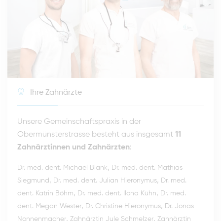
Ihre Zahnärzte
Unsere Gemeinschaftspraxis in der
Obermünsterstrasse besteht aus insgesamt
11
Zahnärztinnen und Zahnärzten
:
,
Dr. med. dent. Michael Blank
Dr. med. dent. Mathias
,
,
Siegmund
Dr. med. dent. Julian Hieronymus
Dr. med.
,
,
dent. Katrin Böhm
Dr. med. dent. Ilona Kühn
Dr. med.
,
,
dent. Megan Wester
Dr. Christine Hieronymus
Dr. Jonas
,
,
Nonnenmacher
Zahnärztin Jule Schmelzer
Zahnärztin