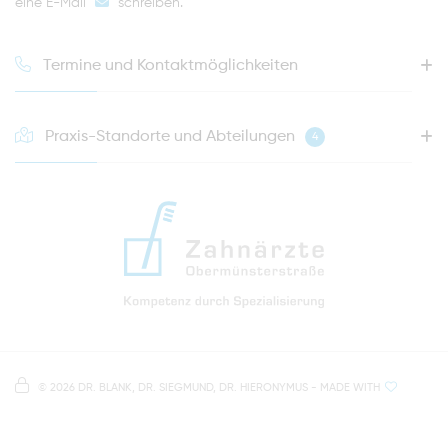
eine E-Mail
schreiben
.
Termine und Kontaktmöglichkeiten
Praxis-Standorte und Abteilungen
4
HOTLINE FÜR IHREN NÄCHSTEN TERMIN
0941 - 51091
info@zahnaerzte-in-regensburg.de
Anfahrt zur Praxis Zahnärzte Obermünsterstraße
direkt im Herzen der Regensburger Altstadt
Hinweis zur Datenverarbeitung
Parkplätze im Parkhaus am Petersweg
oder Dachauplatz
©
2026 DR. BLANK, DR. SIEGMUND, DR. HIERONYMUS
- MADE WITH
Auf unserer Website stellen wir Inhalte von
Google
500 Meter zum Haupt- und Busbahnhof
Maps
bereit. Um diese Inhalte zu sehen, müssen Sie
der Datenverarbeitung durch
Google Maps