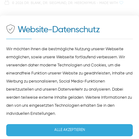
©
2026 DR. BLANK, DR. SIEGMUND, DR. HIERONYMUS
- MADE WITH
Auf unserer Website stellen wir Inhalte von
Google
500 Meter zum Haupt- und Busbahnhof
Maps
bereit. Um diese Inhalte zu sehen, müssen Sie
der Datenverarbeitung durch
Google Maps
zustimmen.
Website-Datenschutz
ZUSTIMMEN
HINWEISE ZUM DATENSCHUTZ
Wir möchten Ihnen die bestmögliche Nutzung unserer Webseite
ermöglichen, sowie unsere Webseite fortlaufend verbessern. Wir
verwenden daher moderne Technologien und Cookies, um die
einwandfreie Funktion unserer Website zu gewährleisten, Inhalte und
Werbung zu personalisieren, Social Media-Funktionen
bereitzustellen und unseren Datenverkehr zu analysieren. Dabei
werden teilweise externe Inhalte geladen. Weitere Informationen zu
den von uns eingesetzten Technologien erhalten Sie in den
individuellen Einstellungen
.
ALLE AKZEPTIEREN