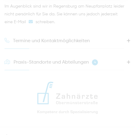
Im Augenblick sind wir in Regensburg am Neupfarrplatz leider
nicht persönlich für Sie da. Sie können uns jedoch jederzeit
eine E-Mail
schreiben
.
Termine und Kontaktmöglichkeiten
Praxis-Standorte und Abteilungen
4
HOTLINE FÜR IHREN NÄCHSTEN TERMIN
0941 - 51091
info@zahnaerzte-in-regensburg.de
Anfahrt zur Praxis Zahnärzte Obermünsterstraße
direkt im Herzen der Regensburger Altstadt
Hinweis zur Datenverarbeitung
Parkplätze im Parkhaus am Petersweg
oder Dachauplatz