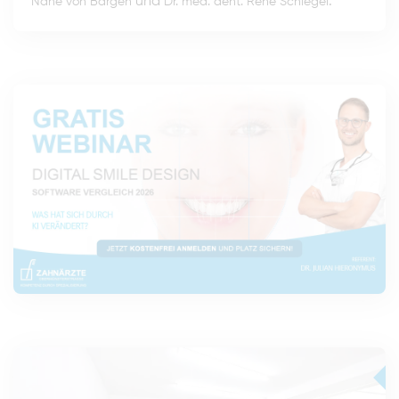
und
.
Nane von Bargen
Dr. med. dent. René Schlegel