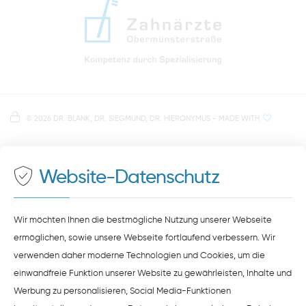
info@zahnaerzte-in-regensburg.de
Anfahrt zur Praxis Zahnärzte Obermünsterstraße
direkt im Herzen der Regensburger Altstadt
Hinweis zur Datenverarbeitung
Parkplätze im Parkhaus am Petersweg
oder Dachauplatz
©
2026 DR. BLANK, DR. SIEGMUND, DR. HIERONYMUS
- MADE WITH
Auf unserer Website stellen wir Inhalte von
Google
500 Meter zum Haupt- und Busbahnhof
Maps
bereit. Um diese Inhalte zu sehen, müssen Sie
der Datenverarbeitung durch
Google Maps
zustimmen.
Website-Datenschutz
ZUSTIMMEN
HINWEISE ZUM DATENSCHUTZ
Wir möchten Ihnen die bestmögliche Nutzung unserer Webseite
ermöglichen, sowie unsere Webseite fortlaufend verbessern. Wir
verwenden daher moderne Technologien und Cookies, um die
einwandfreie Funktion unserer Website zu gewährleisten, Inhalte und
Werbung zu personalisieren, Social Media-Funktionen