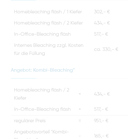
Homebleaching fläsh / 1 Kiefer
302,- €
Homebleaching fläsh / 2 Kiefer
434,- €
In-Office-Bleaching fläsh
517,- €
Internes Bleaching zzgl. Kosten
ca. 330,- €
für die Füllung
Angebot: Kombi-Bleaching*
Homebleaching fläsh / 2
+
434,- €
Kiefer
In-Office-Bleaching fläsh
+
517,- €
regulärer Preis
=
951,- €
Angebotsvorteil "Kombi-
-
165,- €