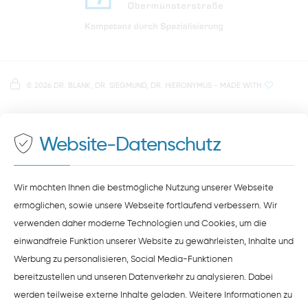
Anfahrt zur Praxis Zahnärzte Obermünsterstraße
direkt im Herzen der Regensburger Altstadt
Hinweis zur Datenverarbeitung
Parkplätze im Parkhaus am Petersweg
oder Dachauplatz
©
2026 DR. BLANK, DR. SIEGMUND, DR. HIERONYMUS
- MADE WITH
Auf unserer Website stellen wir Inhalte von
Google
500 Meter zum Haupt- und Busbahnhof
Maps
bereit. Um diese Inhalte zu sehen, müssen Sie
der Datenverarbeitung durch
Google Maps
zustimmen.
Website-Datenschutz
ZUSTIMMEN
HINWEISE ZUM DATENSCHUTZ
Wir möchten Ihnen die bestmögliche Nutzung unserer Webseite
ermöglichen, sowie unsere Webseite fortlaufend verbessern. Wir
verwenden daher moderne Technologien und Cookies, um die
einwandfreie Funktion unserer Website zu gewährleisten, Inhalte und
Werbung zu personalisieren, Social Media-Funktionen
bereitzustellen und unseren Datenverkehr zu analysieren. Dabei
werden teilweise externe Inhalte geladen. Weitere Informationen zu