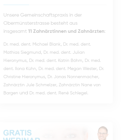
Unsere Gemeinschaftspraxis in der
Obermünsterstrasse besteht aus
insgesamt
11 Zahnärztinnen und Zahnärzten
:
,
Dr. med. dent. Michael Blank
Dr. med. dent.
,
Mathias Siegmund
Dr. med. dent. Julian
,
,
Hieronymus
Dr. med. dent. Katrin Böhm
Dr. med.
,
,
dent. Ilona Kühn
Dr. med. dent. Megan Wester
Dr.
,
,
Christine Hieronymus
Dr. Jonas Nonnenmacher
,
Zahnärztin Jule Schmelzer
Zahnärztin Nane von
und
.
Bargen
Dr. med. dent. René Schlegel