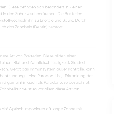
rien. Diese befinden sich besonders in kleinen
nd in den Zahnzwischenräumen. Die Bakterien
rstoffwechseln ihn zu Energie und Säure. Durch
ch das Zahnbein (Dentin) zerstört.
ere Art von Bakterien. Diese bilden einen
nen (Blut und Zahnfleischflüssigkeit). Sie sind
sch. Gerät das Immunsystem außer Kontrolle, kann
ischentzündung - eine Parodontitis (= Erkrankung des
 wird gemeinhin auch als Paradontose bezeichnet.
 Zahnheilkunde ist es vor allem diese Art von
 ab! Optisch imponieren oft lange Zähne mit