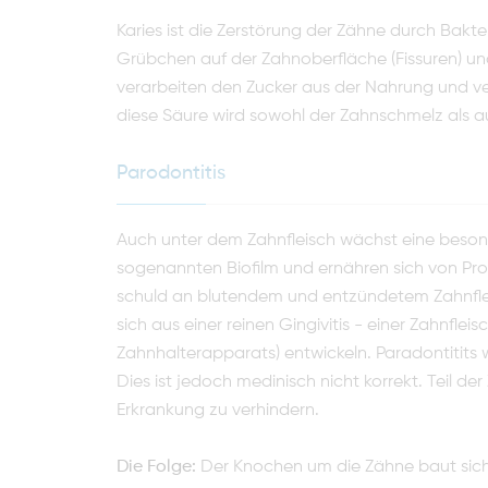
Karies ist die Zerstörung der Zähne durch Bakte
Grübchen auf der Zahnoberfläche (Fissuren) u
verarbeiten den Zucker aus der Nahrung und ve
diese Säure wird sowohl der Zahnschmelz als au
Parodontitis
Auch unter dem Zahnfleisch wächst eine besond
sogenannten Biofilm und ernähren sich von Protei
schuld an blutendem und entzündetem Zahnflei
sich aus einer reinen Gingivitis - einer Zahnfle
Zahnhalterapparats) entwickeln. Paradontitits
Dies ist jedoch medinisch nicht korrekt. Teil der
Erkrankung zu verhindern.
Die Folge:
Der Knochen um die Zähne baut sich