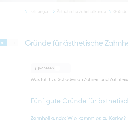
Leistungen
Ästhetische Zahnheilkunde
Gründe 
Gründe für ästhetische Zahnh
DE
EN
Vorlesen
TOGGLE ARTICLE READING
Was führt zu Schäden an Zähnen und Zahnflei
Fünf gute Gründe für ästhetis
Zahnheilkunde: Wie kommt es zu Karies?