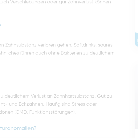
Auch Verschiebungen oder gar Zahnverlust können
?
n Zahnsubstanz verloren gehen. Softdrinks, saures
 Ähnliches führen auch ohne Bakterien zu deutlichem
zu deutlichem Verlust an Zahnhartsubstanz. Gut zu
ont- und Eckzähnen. Häufig sind Stress oder
ktionen (CMD, Funktionsstörungen).
kturanomalien?