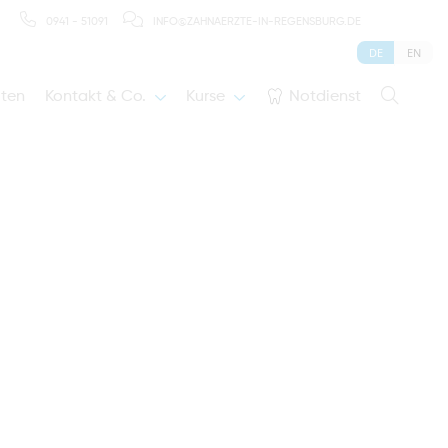
0941 - 51091
INFO@ZAHNAERZTE-IN-REGENSBURG.DE
DE
EN
iten
Kontakt & Co.
Kurse
Notdienst