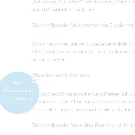
„schwarzen Dreiecken“ zwischen den Zähnen. 
durch Parodontitis entstehen.
Zahnheilkunde: Wie entstehen Erosionen
Durch besonders säurehaltige Lebensmittel kan
Obst, häufiges Erbrechen (Bulimie), Reflux und
Substanzverlust.
Abrasion oder Attrition
NEU
Jetzt
Onlinetermin
Nächtliches Zähneknirschen und Pressen führt 
vereinbaren
erkennen ist dies oft an kurzen, abgekauten Fr
Zahnfehlstellungen ein Grund für diese Dysfun
Zahnheilkunde: Was sind Form- und Stru