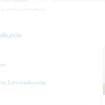
für ästhetische Zahnheilkunde
eilkunde
sch?
che Zahnheilkunde: