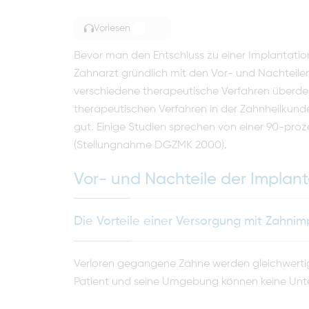
Vorlesen
TOGGLE ARTICLE READING
Bevor man den Entschluss zu einer Implantation 
Zahnarzt gründlich mit den Vor- und Nachteil
verschiedene therapeutische Verfahren überdenk
therapeutischen Verfahren in der Zahnheilkund
gut. Einige Studien sprechen von einer 90-pro
(Stellungnahme DGZMK 2000).
Vor- und Nachteile der Implant
Die Vorteile einer Versorgung mit Zahnim
Verloren gegangene Zähne werden gleichwertig er
Patient und seine Umgebung können keine Unte