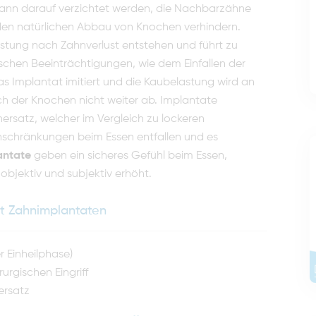
ann darauf verzichtet wer­den, die Nachbarzähne
en natürlichen Abbau von Knochen ver­hindern.
stung nach Zahn­verlust entstehen und führt zu
schen Beeinträchtigungen, wie dem Einfallen der
as Implantat imitiert und die Kaubelastung wird an
 der Knochen nicht weiter ab. Implantate
ersatz, welcher im Vergleich zu lockeren
nschränkungen beim Essen entfallen und es
antate
geben ein sicheres Gefühl beim Essen,
objektiv und subjektiv erhöht.
it Zahnimplantaten
 Einheilphase)
urgischen Eingriff
ersatz