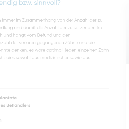
endig bzw. sinnvoll?
en immer im Zusammenhang von der Anzahl der zu
ndlung und damit die Anzahl der zu setzenden Im­
dlich und hängt vom Befund und den
nzahl der verloren gegange­nen Zähne und die
önnte denken, es wäre optimal, jeden einzelnen Zahn
acht dies sowohl aus medizinischer sowie aus
plantate
 des Behandlers
n