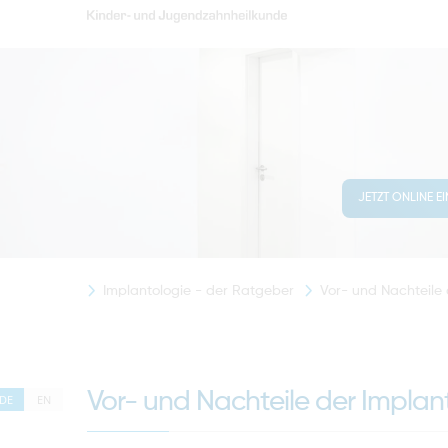
JETZT ONLINE E
Implantologie - der Ratgeber
Vor- und Nachteile 
Vor- und Nachteile der Implan
DE
EN