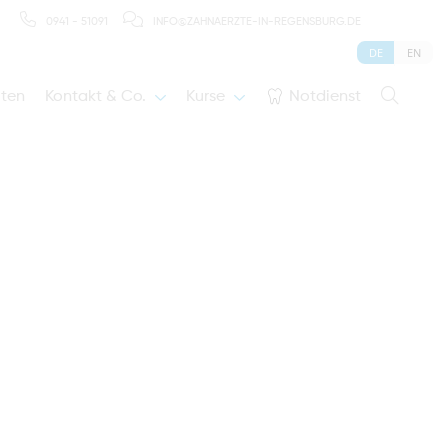
0941 - 51091
INFO@ZAHNAERZTE-IN-REGENSBURG.DE
DE
EN
iten
Kontakt & Co.
Kurse
Notdienst