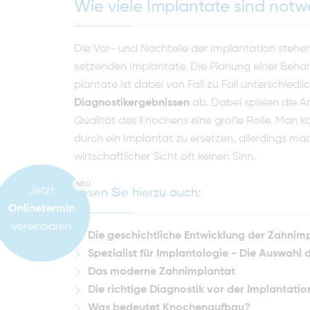
Wie viele Implantate sind notw
Die Vor- und Nachteile der Implantation steh
setzenden Implantate. Die Planung einer Beha
plantate ist dabei von Fall zu Fall unterschie
Diagnostikergebnissen
ab. Dabei spielen die A
Qualität des Knochens eine große Rolle. Man k
durch ein Im­plantat zu ersetzen, allerdings m
wirtschaftlicher Sicht oft keinen Sinn.
NEU
Jetzt
Lesen Sie hierzu auch:
Onlinetermin
vereinbaren
Die geschichtliche Entwicklung der Zahnim
Spezialist für Implantologie - Die Auswahl
Das moderne Zahnimplantat
Die richtige Diagnostik vor der Implantatio
Was bedeutet Knochenaufbau?