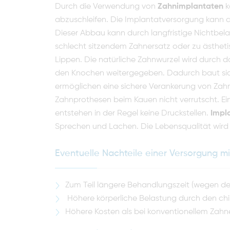
Durch die Verwendung von
Zahnimplantaten
k
abzuschleifen. Die Implantatversorgung kann d
Dieser Abbau kann durch langfristige Nichtbela
schlecht sitzendem Zahnersatz oder zu ästhe­ti
Lippen. Die natürliche Zahnwurzel wird durch d
den Knochen weitergegeben. Dadurch baut sich
ermöglichen eine sichere Verankerung von Zahn
Zahnprothesen beim Kauen nicht verrutscht. Ei
entstehen in der Regel keine Druckstellen.
Impl
Sprechen und Lachen. Die Lebensqualität wird 
Eventuelle Nachteile einer Versorgung m
Zum Teil längere Behandlungszeit (wegen der
Höhere körperliche Belastung durch den chir
Höhere Kosten als bei konventionellem Zahn