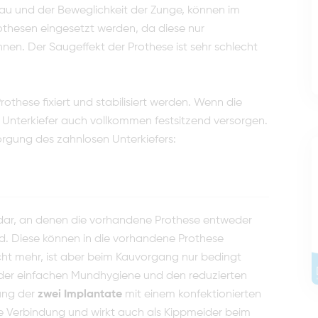
u und der Beweglichkeit der Zunge, können im
othesen eingesetzt werden, da diese nur
n. Der Saugeffekt der Prothese ist sehr schlecht
these fixiert und stabilisiert werden. Wenn die
 Unter­kiefer auch vollkommen festsitzend versorgen.
sorgung des zahnlosen Unterkiefers:
 dar, an denen die vorhande­ne Prothese entweder
rd. Diese können in die vorhandene Prothese
icht mehr, ist aber beim Kauvorgang nur bedingt
in der einfachen Mundhygie­ne und den reduzierten
gung der
zwei Implantate
mit einem konfektionierten
 die Verbindung und wirkt auch als Kippmeider beim