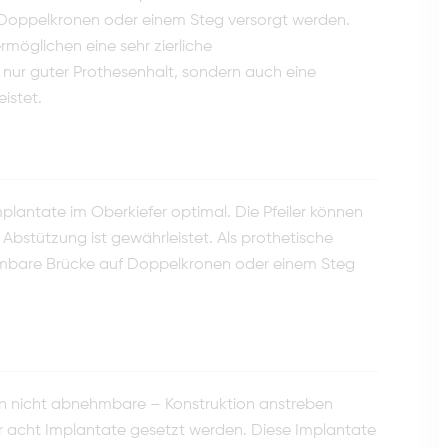
 Doppelkronen oder einem Steg versorgt werden.
möglichen eine sehr zierliche
t nur guter Prothesenhalt, son­dern auch eine
istet.
antate im Oberkiefer op­timal. Die Pfeiler können
 Abstützung ist gewährleistet. Als prothetische
ehmbare Brücke auf Doppelkronen oder einem Steg
n nicht abnehmbare – Kons­truktion anstreben
 acht Im­plantate gesetzt werden. Diese Implantate