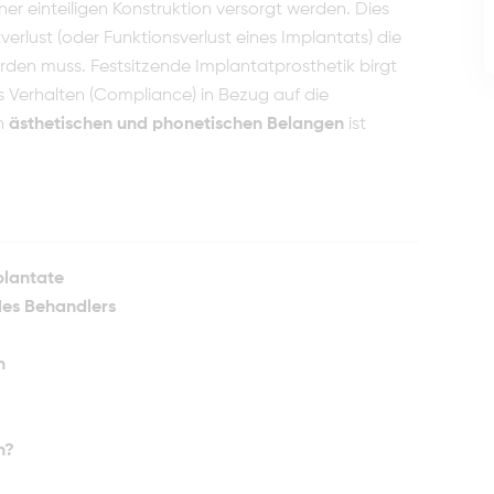
er einteiligen Konstruktion versorgt werden. Dies
verlust (oder Funktionsverlust eines Implantats) die
rden muss. Festsitzende Implantatprosthetik birgt
s Verhalten (Compliance) in Bezug auf die
on
ästhetischen und phonetischen Belangen
ist
plantate
 des Behandlers
n
n?