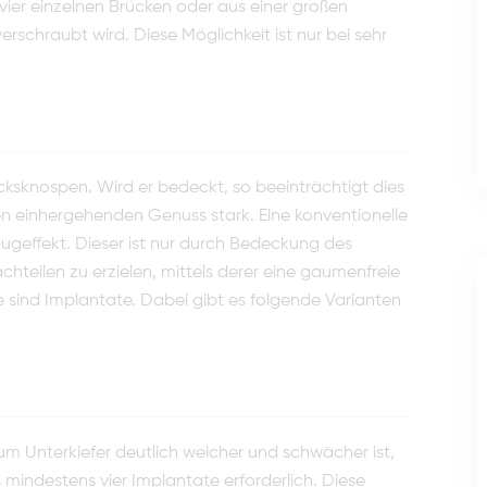
ier einzelnen Brücken oder aus einer großen
erschraubt wird. Diese Möglichkeit ist nur bei sehr
sknospen. Wird er bedeckt, so beeinträchtigt dies
einher­gehenden Genuss stark. Eine konventionelle
geffekt. Dieser ist nur durch Bedeckung des
eilen zu erzielen, mittels derer eine gaumenfreie
e sind Implantate. Dabei gibt es folgende Varianten
 Unterkiefer deutlich wei­cher und schwächer ist,
s mindestens vier Implantate erforderlich. Diese