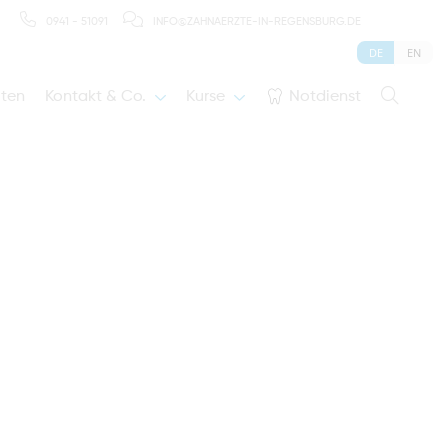
0941 - 51091
INFO@ZAHNAERZTE-IN-REGENSBURG.DE
DE
EN
iten
Kontakt & Co.
Kurse
Notdienst