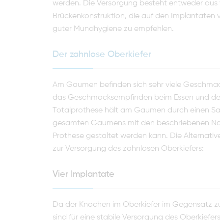
werden. Die Versorgung besteht entweder aus v
Brückenkonstruktion, die auf den Implanta­ten v
guter Mundhygiene zu empfehlen.
Der zahnlose Oberkiefer
Am Gaumen befinden sich sehr viele Geschmack
das Geschmacksempfinden beim Essen und den 
Totalprothese hält am Gaumen durch einen Sau
gesamten Gaumens mit den beschriebe­nen Nacht
Prothese gestaltet werden kann. Die Alternativ
zur Versor­gung des zahnlosen Oberkiefers:
Vier Implantate
Da der Knochen im Oberkiefer im Gegensatz zum
sind für eine stabile Versorgung des Oberkiefer