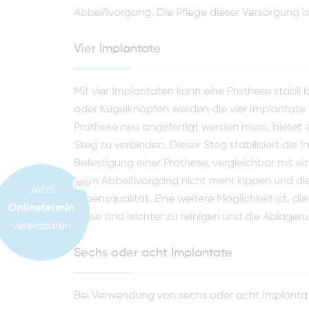
Abbeißvorgang. Die Pflege die­ser Versorgung ist
Vier Implantate
Mit vier Implantaten kann eine Prothese stabil
oder Kugelknöpfen werden die vier Implantate i
Prothese neu angefertigt wer­den muss, bietet e
Steg zu verbinden. Dieser Steg stabilisiert die
Befestigung einer Prothese, vergleichbar mit 
beim Abbeißvorgang nicht mehr kippen und die
NEU
Jetzt
Lebensqualität. Eine weitere Möglichkeit ist, d
Onlinetermin
Diese sind leichter zu reinigen und die Ablageru
vereinbaren
Sechs oder acht Implantate
Bei Verwendung von sechs oder acht Implantate