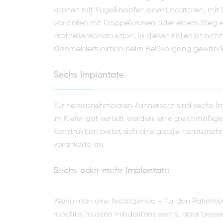
können mit Kugelknöpfen oder Locatoren, mit
Va­rianten mit Doppelkronen oder einem Steg er
Prothesenkonstruktion. In diesen Fällen ist nich
Kippmeiderfunktion beim Beißvorgang gewährle
Sechs Implantate
Für herausnehmbaren Zahnersatz sind sechs Impl
im Kiefer gut verteilt werden, eine gleichmäßige
Konstruktion bietet sich eine grazile herausn
veran­kerte an.
Sechs oder mehr Implantate
Wenn man eine festsitzende – für den Patiente
möchte, müssen mindestens sechs, aber besser