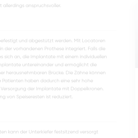
 allerdings an­spruchsvoller.
 befestigt und abgestützt wer­den. Mit Locatoren
n der vorhandenen Prothese integriert. Falls die
s sich an, die Implantate mit einem individuellen
 Implantate untereinander und ermöglicht die
einer heraus­nehmbaren Brücke. Die Zähne können
 Patienten haben dadurch eine sehr hohe
ie Versorgung der Implantate mit Doppelkro­nen.
ng von Speiseresten ist reduziert.
n kann der Unterkiefer fest­sitzend versorgt