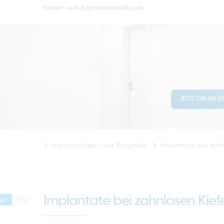
JETZT ONLINE E
Implantologie - der Ratgeber
Implantate bei zahn
Implantate bei zahnlosen Kief
DE
EN