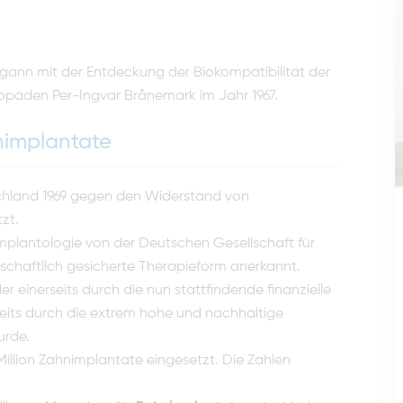
gann mit der Entdeckung der Biokompatibilität der
päden Per-Ingvar Brånemark im Jahr 1967.
nimplantate
chland 1969 gegen den Wider­stand von
tzt.
 Implantologie von der Deut­schen Gesellschaft für
schaft­lich gesicherte Therapieform anerkannt.
 einerseits durch die nun statt­findende finanzielle
eits durch die extrem hohe und nachhaltige
urde.
illion Zahnimplantate eingesetzt. Die Zahlen