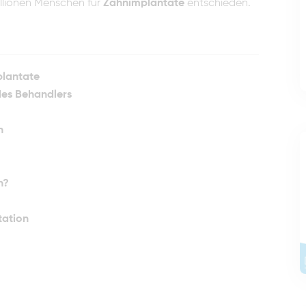
illionen Menschen für
Zahnimplantate
entschieden.
plantate
 des Behandlers
n
n?
tation