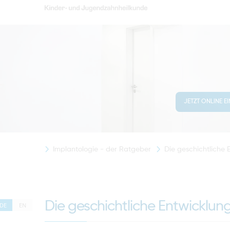
JETZT ONLINE E
Implantologie - der Ratgeber
Die geschichtliche
Die geschichtliche Entwicklun
DE
EN