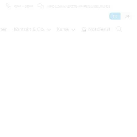
0941 - 51091
INFO@ZAHNAERZTE-IN-REGENSBURG.DE
DE
EN
iten
Kontakt & Co.
Kurse
Notdienst