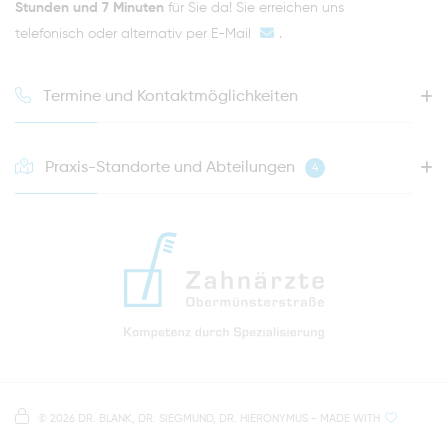
Stunden und 7 Minuten
für Sie da! Sie erreichen uns
telefonisch oder alternativ per
E-Mail
.
Termine und Kontaktmöglichkeiten
Praxis-Standorte und Abteilungen
4
HOTLINE FÜR IHREN NÄCHSTEN TERMIN
0941 - 51091
info@zahnaerzte-in-regensburg.de
Anfahrt zur Praxis Zahnärzte Obermünsterstraße
direkt im Herzen der Regensburger Altstadt
Hinweis zur Datenverarbeitung
Parkplätze im Parkhaus am Petersweg
oder Dachauplatz
©
2026 DR. BLANK, DR. SIEGMUND, DR. HIERONYMUS
- MADE WITH
Auf unserer Website stellen wir Inhalte von
Google
500 Meter zum Haupt- und Busbahnhof