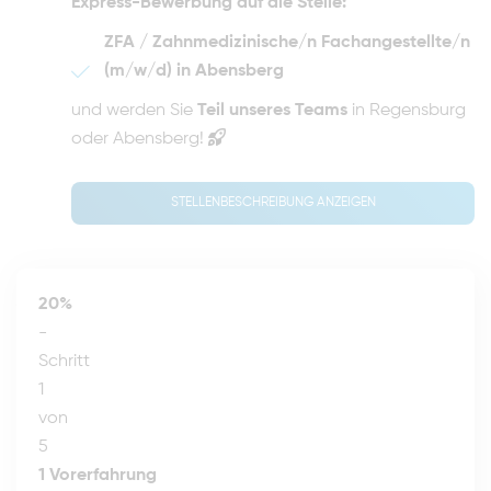
Express-Bewerbung auf die Stelle:
ZFA / Zahnmedizinische/n Fachangestellte/n
(m/w/d) in Abensberg
und werden Sie
Teil unseres Teams
in Regensburg
oder Abensberg!
STELLENBESCHREIBUNG ANZEIGEN
20%
-
Schritt
1
von
5
1
Vorerfahrung