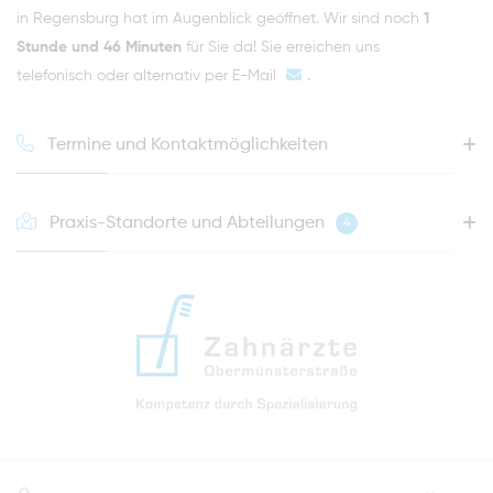
in Regensburg hat im Augenblick geöffnet. Wir sind noch
1
Stunde und 46 Minuten
für Sie da! Sie erreichen uns
telefonisch oder alternativ per
E-Mail
.
Termine und Kontaktmöglichkeiten
Praxis-Standorte und Abteilungen
4
HOTLINE FÜR IHREN NÄCHSTEN TERMIN
0941 - 51091
info@zahnaerzte-in-regensburg.de
Anfahrt zur Praxis Zahnärzte Obermünsterstraße
direkt im Herzen der Regensburger Altstadt
Hinweis zur Datenverarbeitung
Parkplätze im Parkhaus am Petersweg
oder Dachauplatz