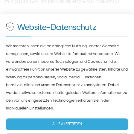
©
2026 DR. BLANK, DR. SIEGMUND, DR. HIERONYMUS
- MADE WITH
Auf unserer Website stellen wir Inhalte von
Google
500 Meter zum Haupt- und Busbahnhof
Maps
bereit. Um diese Inhalte zu sehen, müssen Sie
der Datenverarbeitung durch
Google Maps
zustimmen.
Website-Datenschutz
ZUSTIMMEN
HINWEISE ZUM DATENSCHUTZ
Wir möchten Ihnen die bestmögliche Nutzung unserer Webseite
ermöglichen, sowie unsere Webseite fortlaufend verbessern. Wir
verwenden daher moderne Technologien und Cookies, um die
einwandfreie Funktion unserer Website zu gewährleisten, Inhalte und
Werbung zu personalisieren, Social Media-Funktionen
bereitzustellen und unseren Datenverkehr zu analysieren. Dabei
werden teilweise externe Inhalte geladen. Weitere Informationen zu
den von uns eingesetzten Technologien erhalten Sie in den
individuellen Einstellungen
.
ALLE AKZEPTIEREN