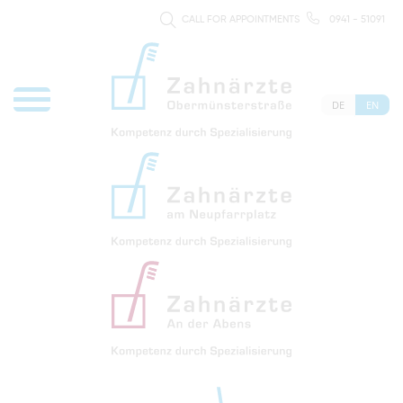
CALL FOR APPOINTMENTS
0941 - 51091
DE
EN