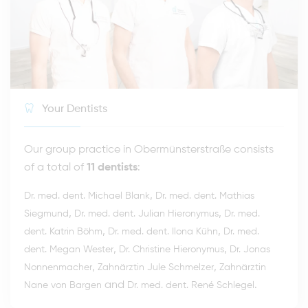
Your Dentists
Our group practice in Obermünsterstraße consists
of a total of
11 dentists
:
,
Dr. med. dent. Michael Blank
Dr. med. dent. Mathias
,
,
Siegmund
Dr. med. dent. Julian Hieronymus
Dr. med.
,
,
dent. Katrin Böhm
Dr. med. dent. Ilona Kühn
Dr. med.
,
,
dent. Megan Wester
Dr. Christine Hieronymus
Dr. Jonas
,
,
Nonnenmacher
Zahnärztin Jule Schmelzer
Zahnärztin
and
.
Nane von Bargen
Dr. med. dent. René Schlegel