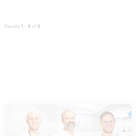
Results
1
-
5
of
5