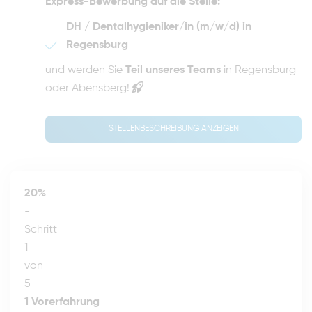
Express-Bewerbung auf die Stelle:
DH / Dentalhygieniker/in (m/w/d) in
Regensburg
und werden Sie
Teil unseres Teams
in Regensburg
oder Abensberg!
STELLENBESCHREIBUNG ANZEIGEN
20%
-
Schritt
1
von
5
1
Vorerfahrung