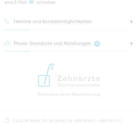
eine E-Mail
schreiben
.
Termine und Kontaktmöglichkeiten
Praxis-Standorte und Abteilungen
4
HOTLINE FÜR IHREN NÄCHSTEN TERMIN
0941 - 51091
info@zahnaerzte-in-regensburg.de
Anfahrt zur Praxis Zahnärzte Obermünsterstraße
direkt im Herzen der Regensburger Altstadt
Hinweis zur Datenverarbeitung
Parkplätze im Parkhaus am Petersweg
oder Dachauplatz
©
2026 DR. BLANK, DR. SIEGMUND, DR. HIERONYMUS
- MADE WITH
Auf unserer Website stellen wir Inhalte von
Google
500 Meter zum Haupt- und Busbahnhof
Maps
bereit. Um diese Inhalte zu sehen, müssen Sie
der Datenverarbeitung durch
Google Maps