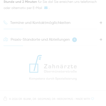
Stunde und 2 Minuten
für Sie da! Sie erreichen uns telefonisch
oder alternativ per
E-Mail
.
Termine und Kontaktmöglichkeiten
Praxis-Standorte und Abteilungen
4
HOTLINE FÜR IHREN NÄCHSTEN TERMIN
0941 - 51091
info@zahnaerzte-in-regensburg.de
Anfahrt zur Praxis Zahnärzte Obermünsterstraße
direkt im Herzen der Regensburger Altstadt
Hinweis zur Datenverarbeitung
Parkplätze im Parkhaus am Petersweg
oder Dachauplatz
©
2026 DR. BLANK, DR. SIEGMUND, DR. HIERONYMUS
- MADE WITH
Auf unserer Website stellen wir Inhalte von
Google
500 Meter zum Haupt- und Busbahnhof