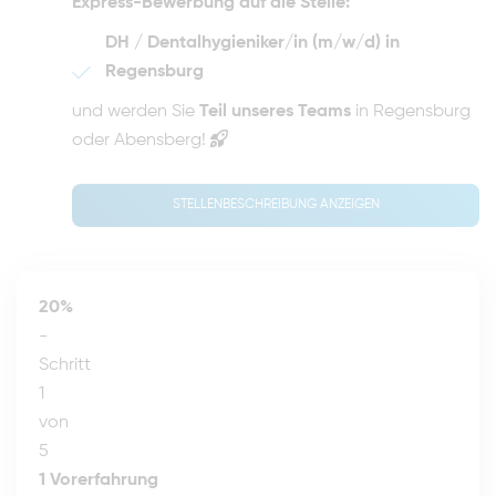
Express-Bewerbung auf die Stelle:
DH / Dentalhygieniker/in (m/w/d) in
Regensburg
und werden Sie
Teil unseres Teams
in Regensburg
oder Abensberg!
STELLENBESCHREIBUNG ANZEIGEN
20%
-
Schritt
1
von
5
1
Vorerfahrung