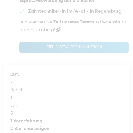
Express-Bewerbung auf die Stelle:
Zahntechniker/in (m/w/d) - in Regensburg
und werden Sie
Teil unseres Teams
in Regensburg
oder Abensberg!
STELLENBESCHREIBUNG ANZEIGEN
20%
-
Schritt
1
von
5
1
Vorerfahrung
2
Stellenanzeigen