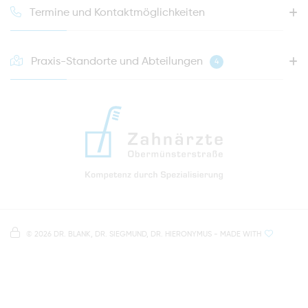
Termine und Kontaktmöglichkeiten
Praxis-Standorte und Abteilungen
4
HOTLINE FÜR IHREN NÄCHSTEN TERMIN
0941 - 51091
info@zahnaerzte-in-regensburg.de
Anfahrt zur Praxis Zahnärzte Obermünsterstraße
direkt im Herzen der Regensburger Altstadt
Hinweis zur Datenverarbeitung
Parkplätze im Parkhaus am Petersweg
oder Dachauplatz
©
2026 DR. BLANK, DR. SIEGMUND, DR. HIERONYMUS
- MADE WITH
Auf unserer Website stellen wir Inhalte von
Google
500 Meter zum Haupt- und Busbahnhof
Maps
bereit. Um diese Inhalte zu sehen, müssen Sie
der Datenverarbeitung durch
Google Maps
zustimmen.