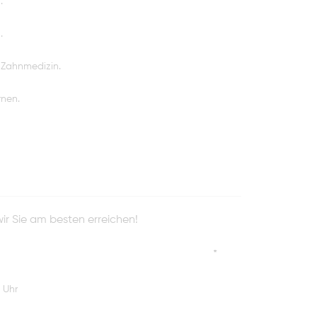
.
.
 Zahnmedizin.
rnen.
wir Sie am besten erreichen!
*
 Uhr