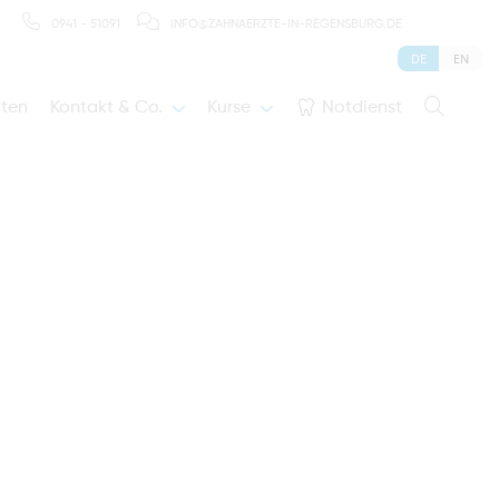
0941 - 51091
INFO@ZAHNAERZTE-IN-REGENSBURG.DE
DE
EN
iten
Kontakt & Co.
Kurse
Notdienst