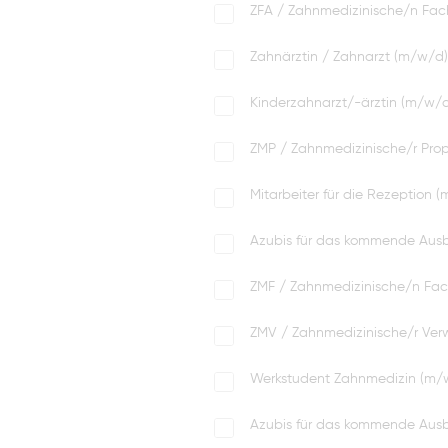
ZFA / Zahnmedizinische/n Fac
Zahnärztin / Zahnarzt (m/w/d) i
Kinderzahnarzt/-ärztin (m/w/
ZMP / Zahnmedizinische/r Prop
Mitarbeiter für die Rezeption 
Azubis für das kommende Ausb
ZMF / Zahnmedizinische/n Fac
ZMV / Zahnmedizinische/r Verw
Werkstudent Zahnmedizin (m/w
Azubis für das kommende Ausb