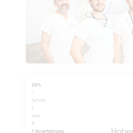
20%
-
Schritt
1
von
5
Haben 
1
Vorerfahrung