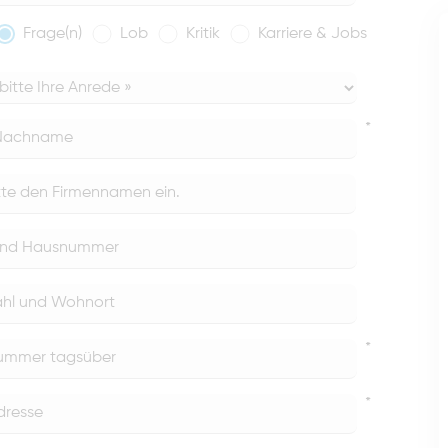
Frage(n)
Lob
Kritik
Karriere & Jobs
*
*
*