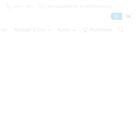
0941 - 51091
INFO@ZAHNAERZTE-IN-REGENSBURG.DE
DE
EN
iten
Kontakt & Co.
Kurse
Notdienst