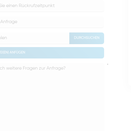
DURCHSUCHEN
EI(EN) ANFÜGEN
*